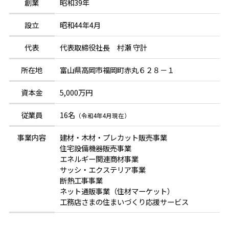
創業
昭和39年
設立
昭和44年4月
代表
代表取締役社長 村瀬 守計
所在地
富山県高岡市福岡町赤丸６２８－１
資本金
5,000万円
従業員
16名
（令和4年4月現在）
事業内容
建材・木材・プレカット販売事業
住宅設備機器販売事業
エネルギー関連商材事業
サッシ・エクステリア事業
断熱工事事業
ネット通販事業（住材マーケット）
工務店さまの住まいづくり応援サービス