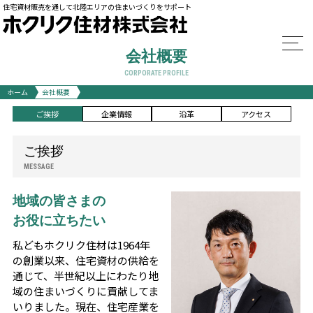
住宅資材販売を通して北陸エリアの住まいづくりをサポート
会社概要
CORPORATE PROFILE
ホーム
会社概要
ご挨拶
企業情報
沿革
アクセス
ご挨拶
MESSAGE
地域の皆さまの
お役に立ちたい
私どもホクリク住材は1964年
の創業以来、住宅資材の供給を
通じて、半世紀以上にわたり地
域の住まいづくりに貢献してま
いりました。現在、住宅産業を